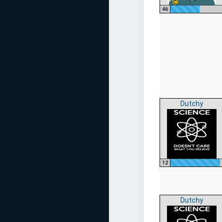
46
Dutchy
12
Dutchy