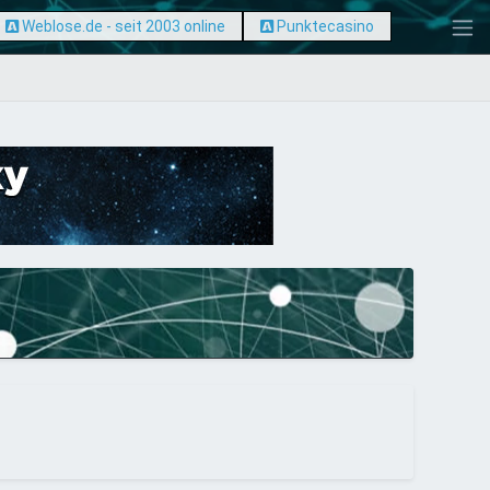
Weblose.de - seit 2003 online
Punktecasino