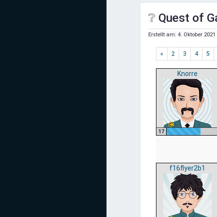
Mediadaten
❔ Quest of G
Statistiken
Erstellt am:
4. Oktober 2021
Facebook
«
2
3
4
5
Youtube
Knorre
Instagram
17
f16flyer2b1