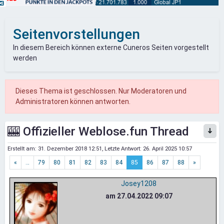
Seitenvorstellungen
In diesem Bereich können externe Cuneros Seiten vorgestellt
werden
Dieses Thema ist geschlossen. Nur Moderatoren und
Administratoren können antworten.
🎰 Offizieller Weblose.fun Thread
Erstellt am:
31. Dezember 2018 12:51
, Letzte Antwort:
26. April 2025 10:57
«
…
79
80
81
82
83
84
85
86
87
88
»
Josey1208
am 27.04.2022 09:07