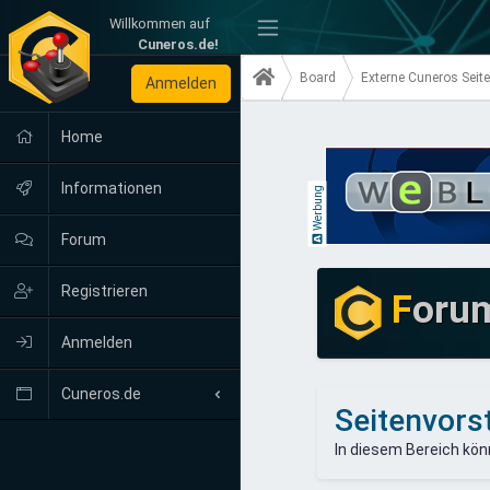
Willkommen auf
-
Cuneros.de!
Board
Externe Cuneros Seit
Anmelden
Home
Informationen
Werbung
Forum
Registrieren
F
oru
Anmelden
Cuneros.de
Seitenvors
Neuigkeiten
In diesem Bereich kön