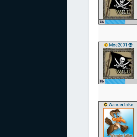
86
Moe2001
86
Wanderfalke