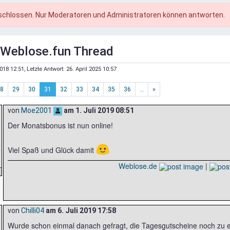
schlossen. Nur Moderatoren und Administratoren können antworten.
er Weblose.fun Thread
018 12:51
, Letzte Antwort:
26. April 2025 10:57
8
29
30
31
32
33
34
35
36
…
»
von
Moe2001
am
1. Juli 2019 08:51
Der Monatsbonus ist nun online!
🙂
Viel Spaß und Glück damit
Weblose.de
|
von
Chilli04
am
6. Juli 2019 17:58
Wurde schon einmal danach gefragt, die Tagesgutscheine noch zu e