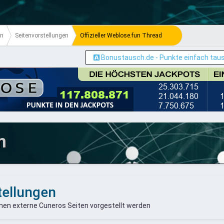
en
Seitenvorstellungen
Offizieller Weblose.fun Thread
Bonustausch.de - Punkte einfach tau
m
tellungen
nen externe Cuneros Seiten vorgestellt werden