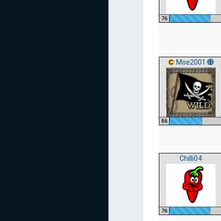
76
Moe2001
86
Chilli04
76