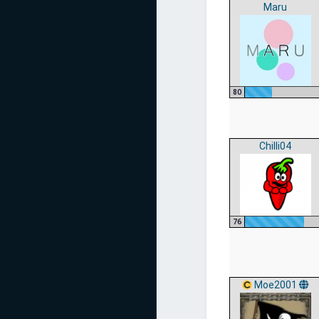
Maru
80
Chilli04
76
Moe2001