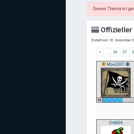
Mediadaten
Dieses Thema ist ge
Statistiken
🎰 Offiziell
Facebook
Erstellt am:
31. Dezember 2
Youtube
«
…
26
27
2
Instagram
Moe2001
86
Chilli04