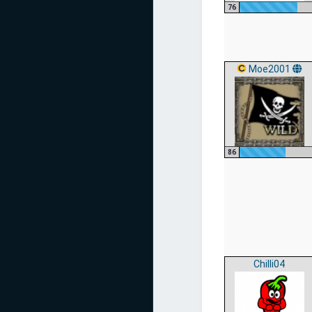
76
Moe2001
86
Chilli04