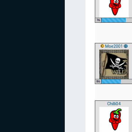
76
Moe2001
86
Chilli04