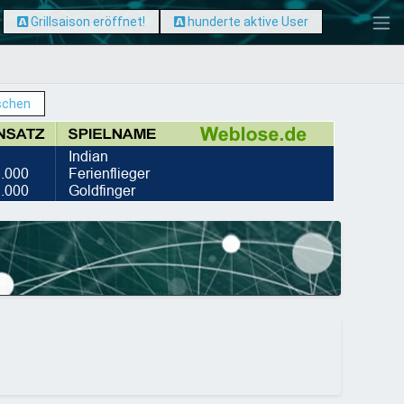
Grillsaison eröffnet!
hunderte aktive User
schen