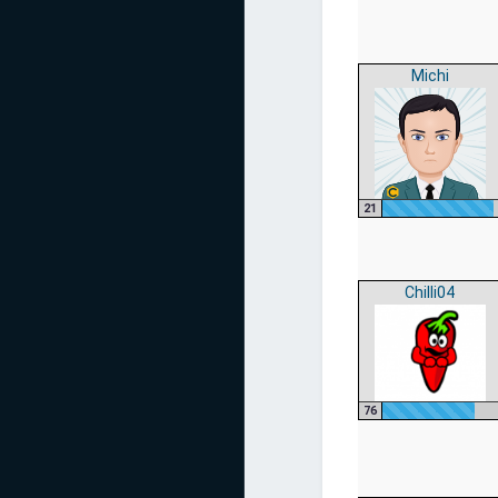
Michi
21
Chilli04
76