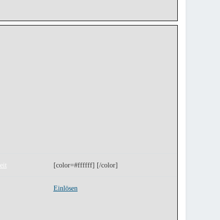
eit
[color=#ffffff] [/color]
Einlösen