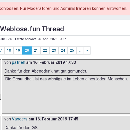
schlossen. Nur Moderatoren und Administratoren können antworten.
er Weblose.fun Thread
018 12:51
, Letzte Antwort:
26. April 2025 10:57
7
18
19
20
21
22
23
24
25
…
»
von
patrleh
am
16. Februar 2019 17:33
Danke für den Abenddrink hat gut gemundet.
Die Gesundheit ist das wichtigste im Leben eines jeden Menschen.
von
Vancers
am
16. Februar 2019 17:45
Danke für den GS