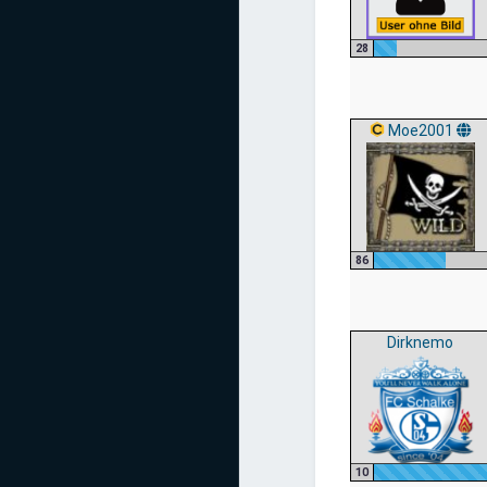
28
Moe2001
86
Dirknemo
10