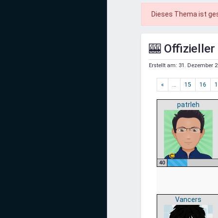
Mediadaten
Dieses Thema ist ge
Statistiken
🎰 Offiziell
Facebook
Erstellt am:
31. Dezember 2
Youtube
«
…
15
16
1
Instagram
patrleh
40
Vancers