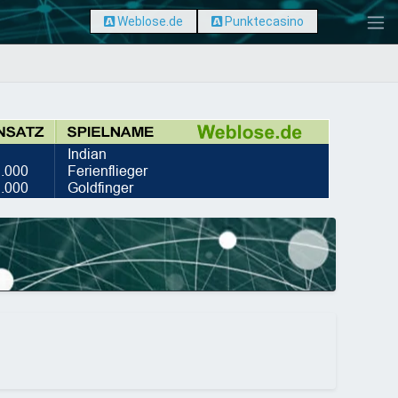
Weblose.de
Punktecasino