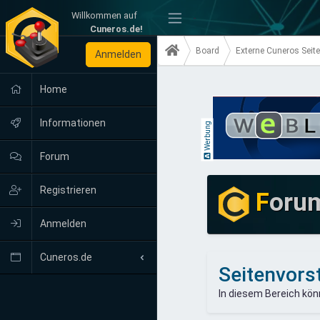
Willkommen auf
-
Cuneros.de!
Board
Externe Cuneros Seit
Anmelden
Home
Informationen
Werbung
Forum
Registrieren
F
oru
Anmelden
Cuneros.de
Seitenvors
Neuigkeiten
In diesem Bereich kön