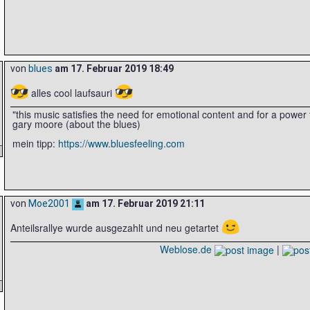
von
blues
am
17. Februar 2019 18:49
😎
😎
alles cool laufsauri
"this music satisfies the need for emotional content and for a powe
gary moore (about the blues)
mein tipp:
https://www.bluesfeeling.com
von
Moe2001
am
17. Februar 2019 21:11
😉
Anteilsrallye wurde ausgezahlt und neu getartet
Weblose.de
|