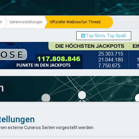
en
Seitenvorstellungen
Offizieller Weblose.fun Thread
Top Slots, Top Spaß
m
tellungen
nen externe Cuneros Seiten vorgestellt werden