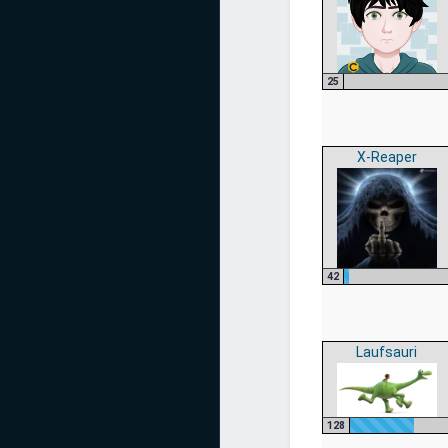
25
X-Reaper
42
Laufsauri
128