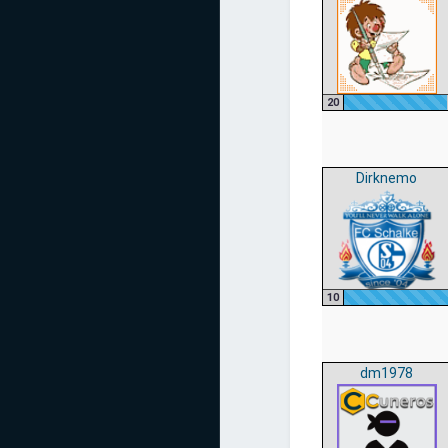
20
Dirknemo
10
dm1978