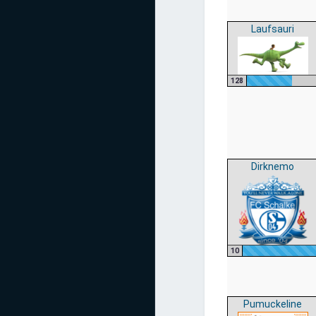
Laufsauri
128
Dirknemo
10
Pumuckeline