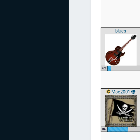
blues
62
Moe2001
86