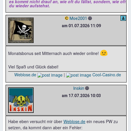
es kommt nicht drauf an, wie oft du fällst, sondern, wie oft
du wieder aufstehst.
Moe2001
am 01.07.2026 11:09
🙂
Monatsbonus seit Mitternach auch wieder online!
Viel Spaß und Glück dabei!
Weblose.de
|
Cool-Casino.de
Inskin
am 17.07.2026 10:03
Habe eben versucht mir über
Weblose.de
ein neues PW zu
setzen, da kommt dann aber ein Fehler: