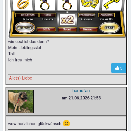
wie cool ist das denn?
Mein Lieblingsslot
Toll
Ich freu mich
3
Alle(s) Liebe
hamufari
am 21.06.2026 21:53
☺️
wow herzlichen glückwünsch