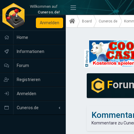
Willkommen auf
-
Cuneros.de!
Board
Cuneros.de
Komm
Anmelden
Home
Informationen
Werbung
Forum
Registrieren
F
oru
Anmelden
Cuneros.de
Kommenta
Neuigkeiten
Kommentare zu Cunero