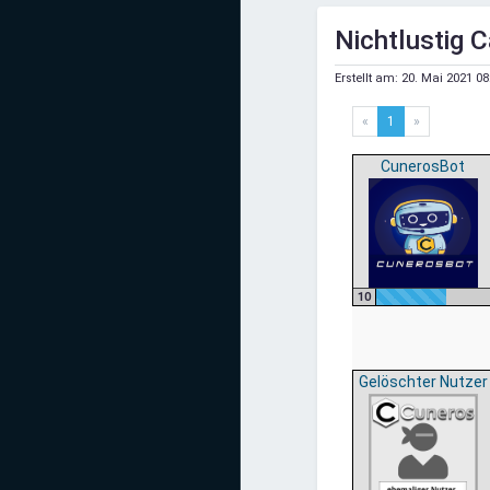
Mediadaten
Nichtlustig
Statistiken
Erstellt am:
20. Mai 2021 08
Facebook
«
1
»
Youtube
CunerosBot
Instagram
10
Gelöschter Nutzer