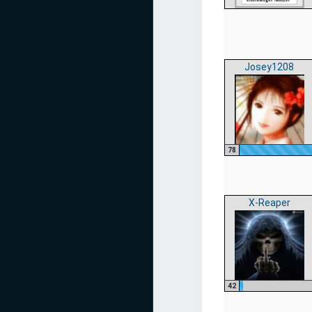
Josey1208
78
X-Reaper
42