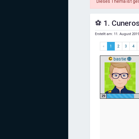
Dieses Thema ist ge
Mediadaten
Statistiken
⚽ 1. Cuneros
Facebook
Erstellt am:
11. August 2019
Youtube
«
1
2
3
4
bastie
Instagram
29