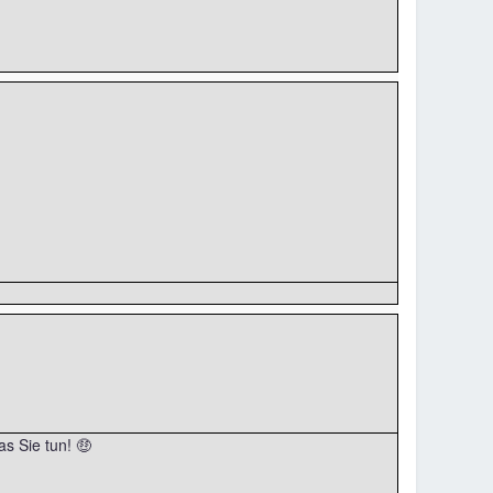
as Sie tun! 🤑