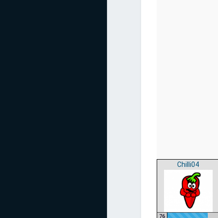
Chilli04
76