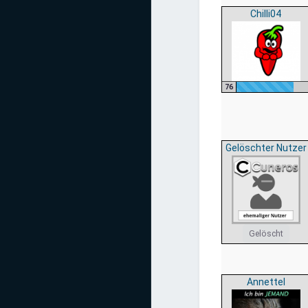
Chilli04
76
Gelöschter Nutzer
Gelöscht
Annettel