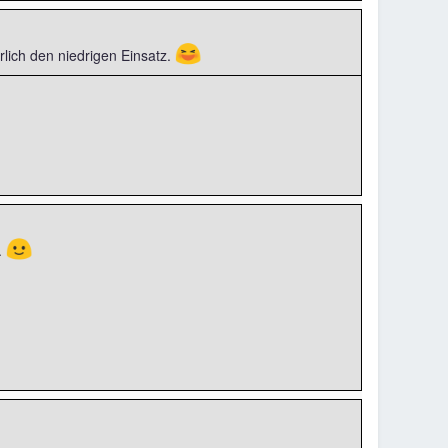
😆
lich den niedrigen Einsatz.
🙂
.