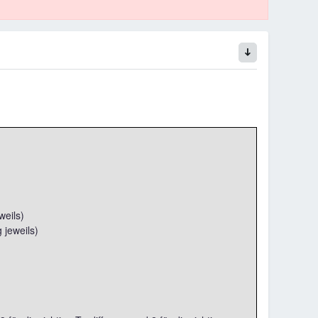
weils)
 jeweils)