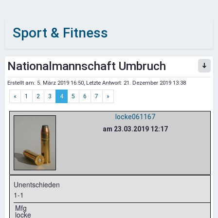
Sport & Fitness
Nationalmannschaft Umbruch
Erstellt am:
5. März 2019 16:50
, Letzte Antwort:
21. Dezember 2019 13:38
«
1
2
3
4
5
6
7
»
locke061167
am 23.03.2019 12:17
Unentschieden
1-1
Mfg
locke