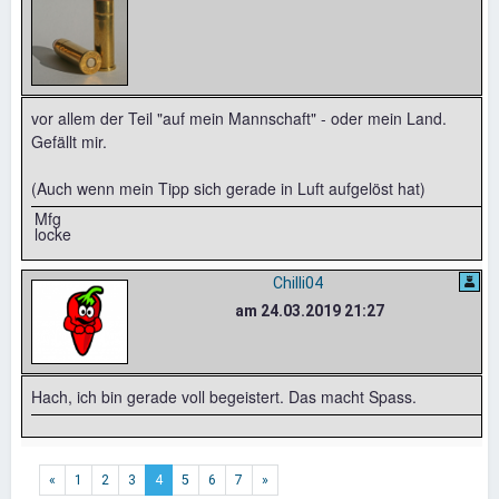
vor allem der Teil "auf mein Mannschaft" - oder mein Land.
Gefällt mir.
(Auch wenn mein Tipp sich gerade in Luft aufgelöst hat)
Mfg
locke
Chilli04
am 24.03.2019 21:27
Hach, ich bin gerade voll begeistert. Das macht Spass.
«
1
2
3
4
5
6
7
»