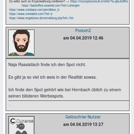
Du willst auch an Kryprowährung verdienen? -->
https://mycryptoconsult.io/refer/?a=gkLeLWhJ
https://backoffice.exworld.com/?ref=Lohengrin
https://www.coinbase.com/join/dirksc_b
https://www.one4all24.com/?ref=5
https://www.engelslose.de/anmeldung.php?ref=700
Poison2
am 04.04.2019 12:46
Naja Rassistisch finde ich den Spot nicht.
Es gibt ja so viel ich weis in der Realität sowas.
Ich finde den Spot gehört wie bei Hornbach üblich zu einem
seinen blöderen Werbespots.
.
Gelöschter Nutzer
am 04.04.2019 13:27