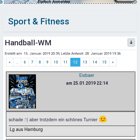
Sport & Fitness
Handball-WM
Erstellt am:
15. Januar 2019 20:39
, Letzte Antwort:
28. Januar 2019 19:36
«
…
6
7
8
9
10
11
12
13
14
15
»
Eisbaer
am 25.01.2019 22:14
😉
schade :'( aber trotzdem ein schönes Turnier
Lg aus Hamburg