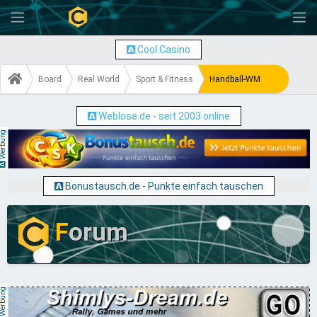
-
Cool Casino
Board
Real World
Sport & Fitness
Handball-WM
Weblose.de - seit 2003 online
erbung
Bonustausch.de - Punkte einfach tauschen
F
orum
erbung