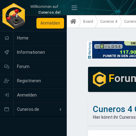
Willkommen auf
-
Cuneros.de!
Board
Cuneros 4
Cunero
Anmelden
Home
Werbung
Informationen
Forum
F
oru
Registrieren
Anmelden
Cuneros 4 
Cuneros.de
Hier könnt ihr Cunero
Neuigkeiten