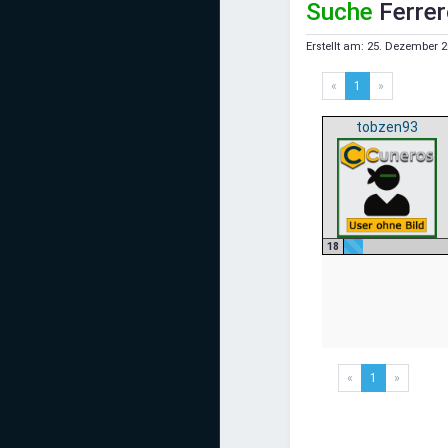
Suche
Ferrer
Mediadaten
Erstellt am:
25. Dezember 2
Statistiken
«
1
»
Facebook
tobzen93
Youtube
Instagram
18
«
1
»