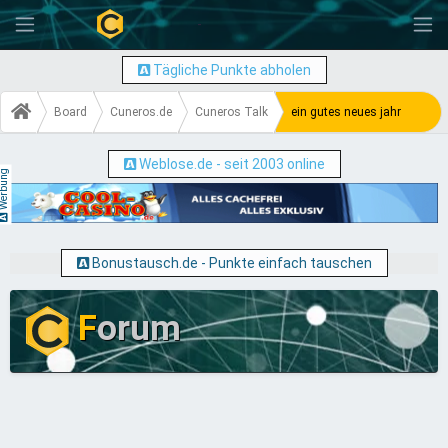
-
Tägliche Punkte abholen
Board
Cuneros.de
Cuneros Talk
ein gutes neues jahr
Weblose.de - seit 2003 online
erbung
Bonustausch.de - Punkte einfach tauschen
F
orum