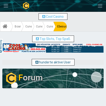
-
Cool Casino
Board
Cuneros 4
Cuneros 4 Action
Cuneros 4 Action (erledigt)
Ebesucher surfbar -- 0,15 Cun. / 1 BTP
Top Slots, Top Spaß
erbung
hunderte aktive User
F
orum