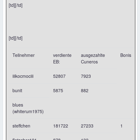
[td][/td]
[td][/td]
Teilnehmer
verdiente
ausgezahlte
Bonis
EB:
Cuneros
iiikocmociii
52807
7923
bunit
5875
882
blues
(whiterum1975)
steffchen
181722
27233
1