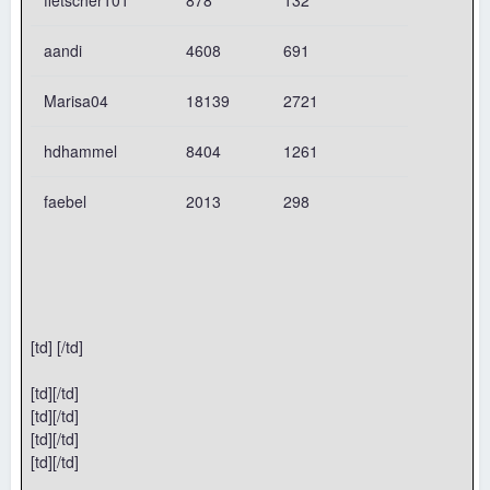
fletscher101
878
132
aandi
4608
691
Marisa04
18139
2721
hdhammel
8404
1261
faebel
2013
298
[td] [/td]
[td][/td]
[td][/td]
[td][/td]
[td][/td]