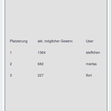
Platzierung
akt. möglicher Gewinn
User
1
1364
steffchen
2
682
marisa
3
227
flori