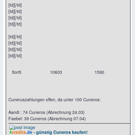
[td][/td]
[td][/td]
[td][/td]
[td][/td]
[td][/td]
[td][/td]
[td][/td]
[td][/td]
flori5
10603
1590
Cuneruszahlungen offen, da unter 100 Cuneros:
Aandi : 74 Cuneros (Abrechnung 24.03)
Faebel: 39 Cuneros (Abrechnung 07.04)
4
credits
.de
- günstig Cuneros kaufen!