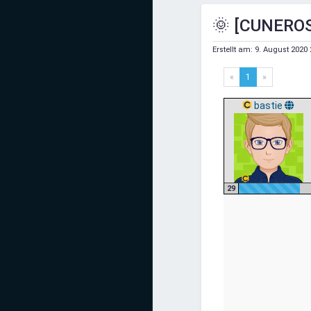
Mediadaten
🌞 [CUNEROS
Statistiken
Erstellt am:
9. August 2020 
Facebook
«
1
»
Youtube
bastie
Instagram
29