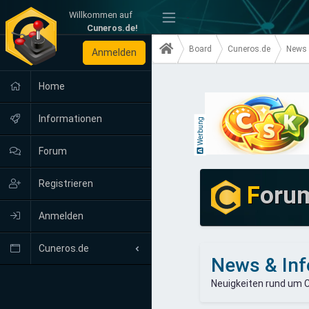
Willkommen auf
-
Cuneros.de!
Board
Cuneros.de
News 
Anmelden
Home
Informationen
Werbung
Forum
Registrieren
F
oru
Anmelden
Cuneros.de
News & Inf
Neuigkeiten
Neuigkeiten rund um 