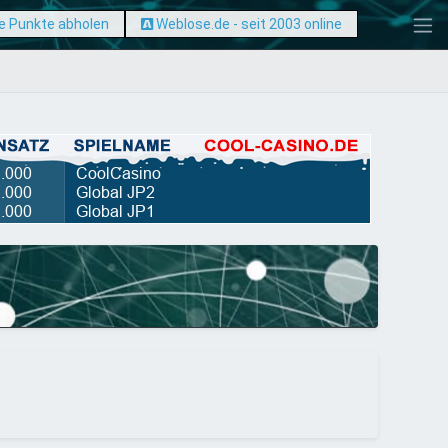
e Punkte abholen
Weblose.de - seit 2003 online