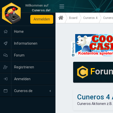
Willkommen auf
-
Cuneros.de!
Board
Cuneros 4
Cunero
Anmelden
Home
Informationen
Werbung
Forum
Registrieren
F
oru
Anmelden
Cuneros.de
Cuneros 4 
Neuigkeiten
Cuneros Aktionen z.B.