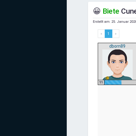
Mediadaten
😀
Biete
Cune
Statistiken
Erstellt am:
25. Januar 202
Facebook
«
1
»
Youtube
dborn89
Instagram
11