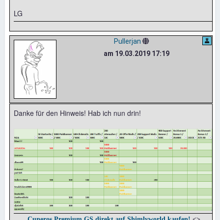
LG
Pullerjan
am 19.03.2019 17:19
Danke für den Hinweis! Hab ich nun drin!
Cuneros Premium GS direkt auf Shimlyworld kaufen!
<>