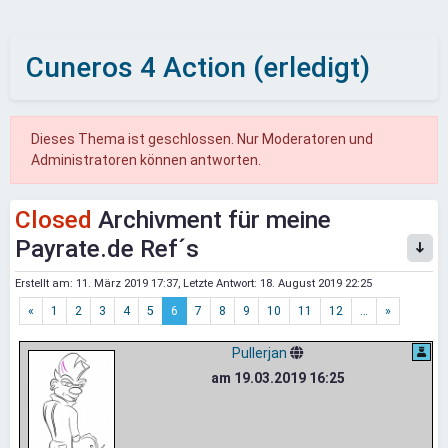
Cuneros 4 Action (erledigt)
Dieses Thema ist geschlossen. Nur Moderatoren und
Administratoren können antworten.
Closed
Archivment für meine
Payrate.de Ref´s
Erstellt am:
11. März 2019 17:37
, Letzte Antwort:
18. August 2019 22:25
«
1
2
3
4
5
6
7
8
9
10
11
12
…
»
Pullerjan
am 19.03.2019 16:25