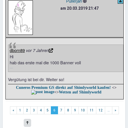
Pullerjan
am 20.03.2019 21:47
dborn89
vor 7 Jahren
Hi
hab das erste mal die 1000 Banner voll
Vergütung ist bei dir. Weiter so!
Cuneros Premium GS direkt auf Shimlyworld kaufen!
<>
<>
Wetten auf Shimlyworld
«
1
2
3
4
5
6
7
8
9
10
11
12
…
»