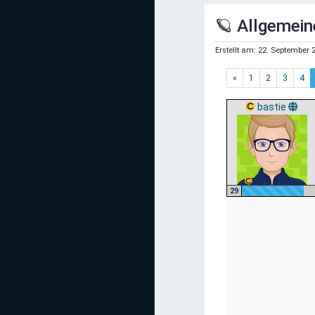
Mediadaten
🪐 Allgemein
Statistiken
Erstellt am:
22. September 2
Facebook
«
1
2
3
4
Youtube
bastie
Instagram
29