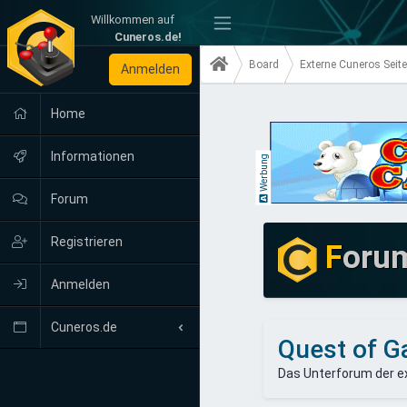
Willkommen auf
-
Cuneros.de!
Board
Externe Cuneros Seit
Anmelden
Home
Informationen
Werbung
Forum
Registrieren
F
oru
Anmelden
Cuneros.de
Quest of G
Neuigkeiten
Das Unterforum der ex