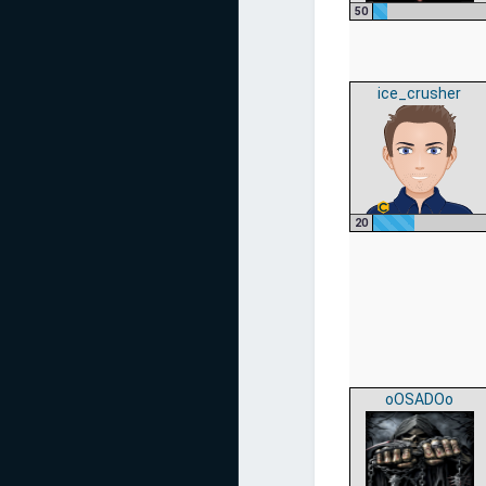
50
ice_crusher
20
oOSADOo