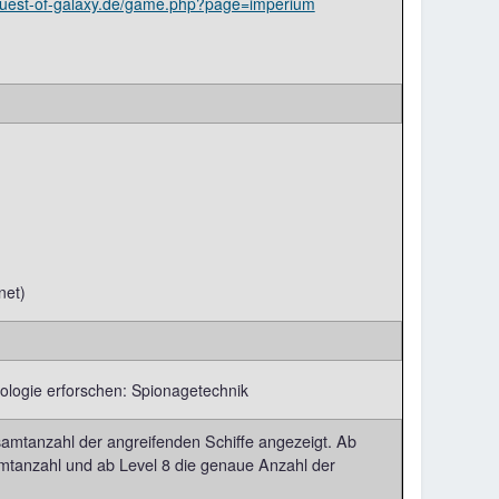
/quest-of-galaxy.de/game.php?page=imperium
net)
nologie erforschen: Spionagetechnik
samtanzahl der angreifenden Schiffe angezeigt. Ab
amtanzahl und ab Level 8 die genaue Anzahl der