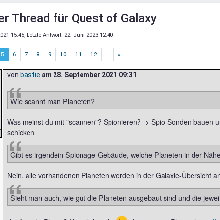
er Thread für Quest of Galaxy
021 15:45
, Letzte Antwort:
22. Juni 2023 12:40
5
6
7
8
9
10
11
12
…
»
von
bastie
am
28. September 2021 09:31
Wie scannt man Planeten?
Was meinst du mit "scannen"? Spionieren? -> Spio-Sonden bauen un
schicken
Gibt es irgendein Spionage-Gebäude, welche Planeten in der Näh
Nein, alle vorhandenen Planeten werden in der Galaxie-Übersicht a
Sieht man auch, wie gut die Planeten ausgebaut sind und die jewe