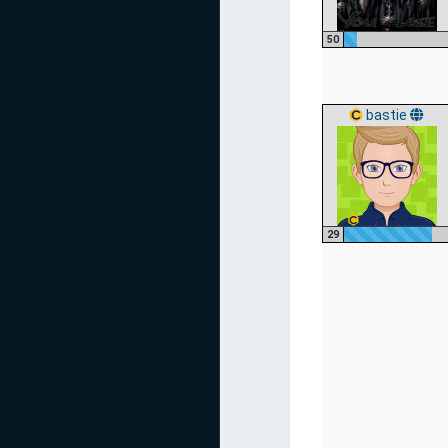
50
bastie
29