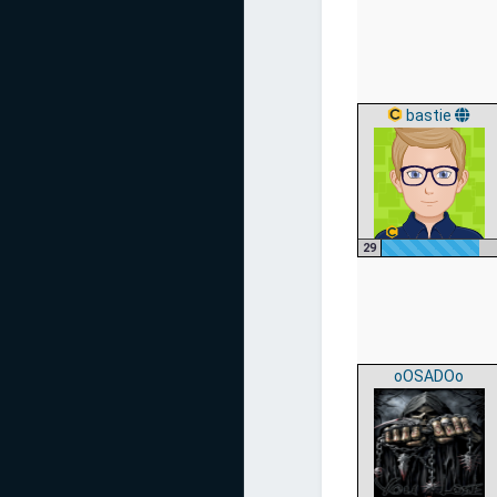
bastie
29
oOSADOo