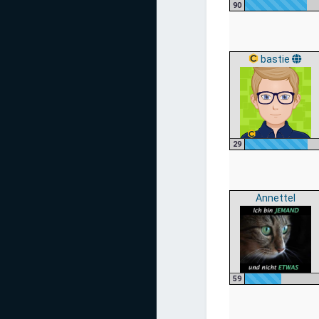
90
bastie
29
Annettel
59