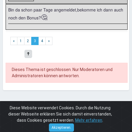
Bin da schon paar Tage angemeldet,bekomme ich dann auch
🤔
noch den Bonus?
«
1
2
3
4
»
Dieses Thema ist geschlossen. Nur Moderatoren und
Administratoren können antworten.
Diese Website verwendet Cookies. Durch die Nutzung
Board
Cuneros 4
Cuneros 4 Action
Cuneros 4 Action (erledigt)
5.000 Cuneros für 1 Anmeldung auf G
dieser Webseite erklären Sie sich damit einverstanden,
dass Cookies gesetzt werden.
Mehr erfahren
.
Cuneros
© 2026
Akzeptieren.