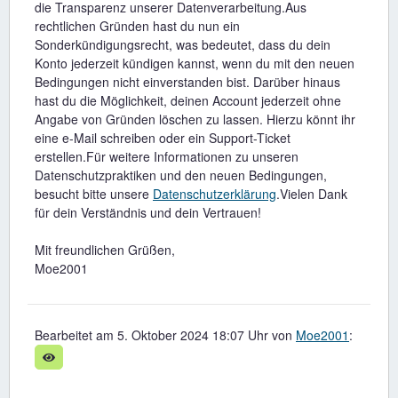
die Transparenz unserer Datenverarbeitung.Aus
rechtlichen Gründen hast du nun ein
Sonderkündigungsrecht, was bedeutet, dass du dein
Konto jederzeit kündigen kannst, wenn du mit den neuen
Bedingungen nicht einverstanden bist. Darüber hinaus
hast du die Möglichkeit, deinen Account jederzeit ohne
Angabe von Gründen löschen zu lassen. Hierzu könnt ihr
eine e-Mail schreiben oder ein Support-Ticket
erstellen.Für weitere Informationen zu unseren
Datenschutzpraktiken und den neuen Bedingungen,
besucht bitte unsere
Datenschutzerklärung
.Vielen Dank
für dein Verständnis und dein Vertrauen!
Mit freundlichen Grüßen,
Moe2001
Bearbeitet am 5. Oktober 2024 18:07 Uhr von
Moe2001
: