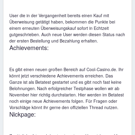
User die in der Vergangenheit bereits einen Kauf mit
Überweisung getätigt haben, bekommen die Punkte bei
einem erneuten Überweisungskauf sofort in Echtzeit
gutgeschrieben. Auch neue User werden diesen Status nach
der ersten Bestellung und Bezahlung erhalten.
Achievements:
Es gibt einen neuen großen Bereich auf Cool-Casino.de. Ihr
könnt jetzt verschiedene Achievements erreichen. Das
Ganze ist als Betatest gestartet und es gibt noch fast keine
Belohnungen. Nach erfolgreicher Testphase wollen wir ab
November hier richtig durchstarten. Hier werden im Betatest
noch einige neue Achievements folgen. Für Fragen oder
Vorschläge könnt ihr gerne den offiziellen Thread nutzen.
Nickpage: