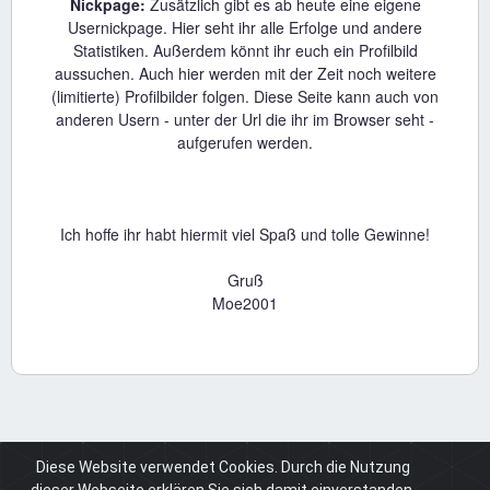
Nickpage:
Zusätzlich gibt es ab heute eine eigene
Usernickpage. Hier seht ihr alle Erfolge und andere
Statistiken. Außerdem könnt ihr euch ein Profilbild
aussuchen. Auch hier werden mit der Zeit noch weitere
(limitierte) Profilbilder folgen. Diese Seite kann auch von
anderen Usern - unter der Url die ihr im Browser seht -
aufgerufen werden.
Ich hoffe ihr habt hiermit viel Spaß und tolle Gewinne!
Gruß
Moe2001
Diese Website verwendet Cookies. Durch die Nutzung
Board
Seitenvorstellungen
Offizieller Cool-Casino.deThread - social Casino - nur
Bearbeitungsverlauf