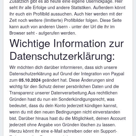
Zusätzlich gibt es ab heute eine eigene Usernickpage. Hier
seht ihr alle Erfolge und andere Statistiken. Außerdem könnt
ihr euch ein Profilbild aussuchen. Auch hier werden mit der
Zeit noch weitere (limitierte) Profilbilder folgen. Diese Seite
kann auch von anderen Usern - unter der Url die ihr im
Browser seht - aufgerufen werden.
Wichtige Information zur
Datenschutzerklärung:
Wir möchten dich darüber informieren, dass sich unsere
Datenschutzerklärung auf Grund der Integration von Paypal
zum
05.10.2024
geändert hat. Diese Änderungen sind
wichtig für den Schutz deiner persönlichen Daten und die
Transparenz unserer Datenverarbeitung.Aus rechtlichen
Gründen hast du nun ein Sonderkündigungsrecht, was
bedeutet, dass du dein Konto jederzeit kündigen kannst,
wenn du mit den neuen Bedingungen nicht einverstanden
bist. Darüber hinaus hast du die Möglichkeit, deinen Account
jederzeit ohne Angabe von Gründen löschen zu lassen.
Hierzu könnt ihr eine e-Mail schreiben oder ein Support-