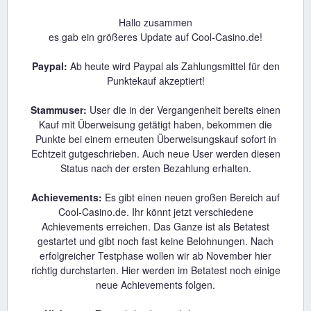
Hallo zusammen
es gab ein größeres Update auf Cool-Casino.de!
Paypal:
Ab heute wird Paypal als Zahlungsmittel für den
Punktekauf akzeptiert!
Stammuser:
User die in der Vergangenheit bereits einen
Kauf mit Überweisung getätigt haben, bekommen die
Punkte bei einem erneuten Überweisungskauf sofort in
Echtzeit gutgeschrieben. Auch neue User werden diesen
Status nach der ersten Bezahlung erhalten.
Achievements:
Es gibt einen neuen großen Bereich auf
Cool-Casino.de. Ihr könnt jetzt verschiedene
Achievements erreichen. Das Ganze ist als Betatest
gestartet und gibt noch fast keine Belohnungen. Nach
erfolgreicher Testphase wollen wir ab November hier
richtig durchstarten. Hier werden im Betatest noch einige
neue Achievements folgen.