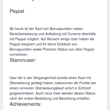
Paypal
Ab heute ist der Kauf von Bonuspunkten neben
Banküberweisung und Aufladung mit Cuneros ebenfalls
mit Paypal möglich. Auf Wunsch einige User haben wir
Paypal integriert und ihr könnt Einkäufe von
Bonuspunkten sowie Premium Status nun über Paypal
vornehmen.
Stammuser:
User die in der Vergangenheit bereits einen Kauf mit
Überweisung getätigt haben, bekommen die Punkte bei
einem erneuten Überweisungskauf sofort in Echtzeit
gutgeschrieben. Auch neue User werden diesen Status
nach der ersten Bestellung und Bezahlung erhalten.
Achievements: