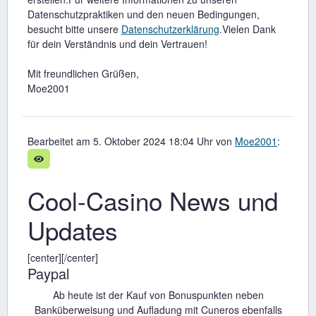
Datenschutzpraktiken und den neuen Bedingungen,
besucht bitte unsere
Datenschutzerklärung
.Vielen Dank
für dein Verständnis und dein Vertrauen!
Mit freundlichen Grüßen,
Moe2001
Bearbeitet am 5. Oktober 2024 18:04 Uhr von
Moe2001
:
Cool-Casino News und
Updates
[center][/center]
Paypal
Ab heute ist der Kauf von Bonuspunkten neben
Banküberweisung und Aufladung mit Cuneros ebenfalls