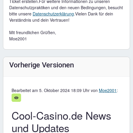
Ticket erstellen.Für weitere Informationen zu unseren
Datenschutzpraktiken und den neuen Bedingungen, besucht
bitte unsere
Datenschutzerklärung
.Vielen Dank für dein
Verständnis und dein Vertrauen!
Mit freundlichen Grüßen,
Moe2001
Vorherige Versionen
Bearbeitet am 5. Oktober 2024 18:09 Uhr von
Moe2001
:
Cool-Casino.de News
und Updates