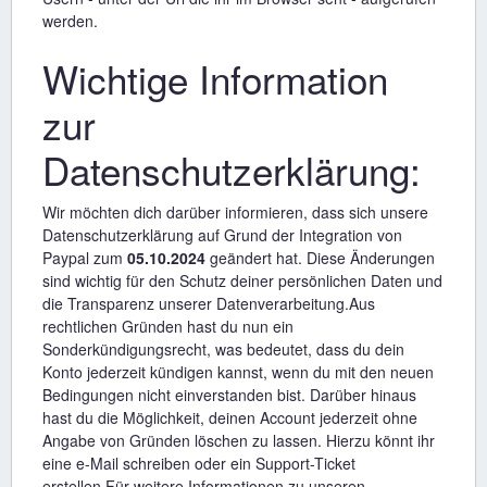
werden.
Wichtige Information
zur
Datenschutzerklärung:
Wir möchten dich darüber informieren, dass sich unsere
Datenschutzerklärung auf Grund der Integration von
Paypal zum
05.10.2024
geändert hat. Diese Änderungen
sind wichtig für den Schutz deiner persönlichen Daten und
die Transparenz unserer Datenverarbeitung.Aus
rechtlichen Gründen hast du nun ein
Sonderkündigungsrecht, was bedeutet, dass du dein
Konto jederzeit kündigen kannst, wenn du mit den neuen
Bedingungen nicht einverstanden bist. Darüber hinaus
hast du die Möglichkeit, deinen Account jederzeit ohne
Angabe von Gründen löschen zu lassen. Hierzu könnt ihr
eine e-Mail schreiben oder ein Support-Ticket
erstellen.Für weitere Informationen zu unseren