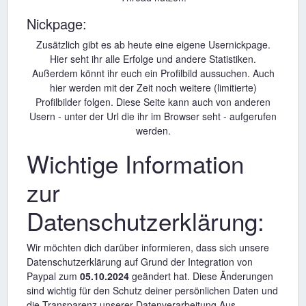
Nickpage:
Zusätzlich gibt es ab heute eine eigene Usernickpage.
Hier seht ihr alle Erfolge und andere Statistiken.
Außerdem könnt ihr euch ein Profilbild aussuchen. Auch
hier werden mit der Zeit noch weitere (limitierte)
Profilbilder folgen. Diese Seite kann auch von anderen
Usern - unter der Url die ihr im Browser seht - aufgerufen
werden.
Wichtige Information
zur
Datenschutzerklärung:
Wir möchten dich darüber informieren, dass sich unsere
Datenschutzerklärung auf Grund der Integration von
Paypal zum
05.10.2024
geändert hat. Diese Änderungen
sind wichtig für den Schutz deiner persönlichen Daten und
die Transparenz unserer Datenverarbeitung.Aus