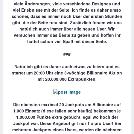
viele Änderungen, viele verschiedene Designes und
viel Erlebnisse mit der Seite. Ich finde es daher umso
schöner, dass es immer noch User der ersten Stunden
gibt, die der Seite treu sind. Zusätzlich freuen wir uns
natürlich auch immer über alle neuen User. Wir
versuchen immer das Beste zu geben und hoffen ihr
hattet schon viel Spaß mit dieser Seite.
###
Natürlich gibt es daher auch etwas zu feiern und es
startet um 20:00 Uhr eine 3-wöchige Billionaire Aktion
mit 20.000.000 Extrapunkten.
Die nächsten maximal 20 Jackpots am Billionaire auf
1.000 Einsatz (diese fallen sehr häufig) bekommen je
1.000.000 Punkte extra gebucht, egal wo hoch der
Jackpot war. Diese Angebot gilt nur 1 x pro User! Bei
mehreren Jackpots eines Users, werden die nächsten