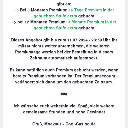
gibt es:
=> Bei 3 Monaten Premium:
16 Tage Premium in der
gebuchten Stufe extra
gebucht
=> bei 12 Monaten Premium:
3 Monate Premium in der
gebuchten Stufe extra
gebucht
Dieses Angebot gilt bis zum 11.07.2024 - 23:59 Uhr. Ihr
müsst nichts weiter unternehmen, die weiteren
Premiumtage werden bei der Bestellung in diesem
Zeitraum automatisch aufgestockt.
Es kann natürlich auch Premium gebucht werden, wenn
bereits Premium vorhanden ist. Der Premiumaccount
verlängert sich dann um den gebuchten Zeitraum.
###
Ich wünsche euch weiterhin viel Spaß, viele weitere
gemeinsame Stunden und hohe Gewinne!
Gruß, Moe2001 - Cool-Casino.de