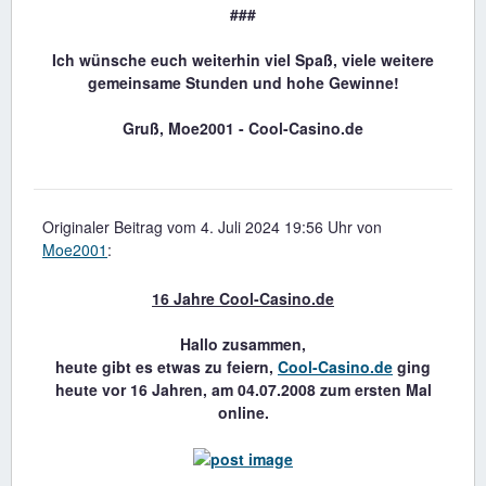
###
Ich wünsche euch weiterhin viel Spaß, viele weitere
gemeinsame Stunden und hohe Gewinne!
Gruß, Moe2001 - Cool-Casino.de
Originaler Beitrag vom 4. Juli 2024 19:56 Uhr von
Moe2001
:
16 Jahre Cool-Casino.de
Hallo zusammen,
heute gibt es etwas zu feiern,
Cool-Casino.de
ging
heute vor 16 Jahren, am 04.07.2008 zum ersten Mal
online.