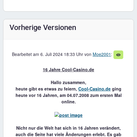
Vorherige Versionen
Bearbeitet am 6. Juli 2024 18:33 Uhr von
Moe2001
:
16 Jahre Cool-Casino.de
Hallo zusammen,
heute gibt es etwas zu feiern,
Cool-Casino.de
ging
heute vor 16 Jahren, am 04.07.2008 zum ersten Mal
online.
Nicht nur die Welt hat sich in 16 Jahren verändert,
auch die Seite hat viele Änderungen erlebt. Es gab