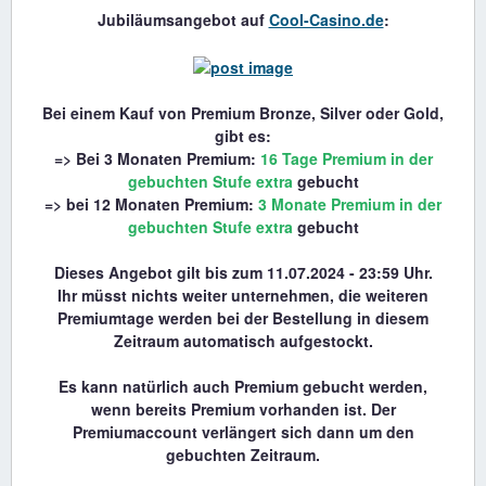
Jubiläumsangebot auf
Cool-Casino.de
:
Bei einem Kauf von Premium Bronze, Silver oder Gold,
gibt es:
=> Bei 3 Monaten Premium:
16 Tage Premium in der
gebuchten Stufe extra
gebucht
=> bei 12 Monaten Premium:
3 Monate Premium in der
gebuchten Stufe extra
gebucht
Dieses Angebot gilt bis zum 11.07.2024 - 23:59 Uhr.
Ihr müsst nichts weiter unternehmen, die weiteren
Premiumtage werden bei der Bestellung in diesem
Zeitraum automatisch aufgestockt.
Es kann natürlich auch Premium gebucht werden,
wenn bereits Premium vorhanden ist. Der
Premiumaccount verlängert sich dann um den
gebuchten Zeitraum.