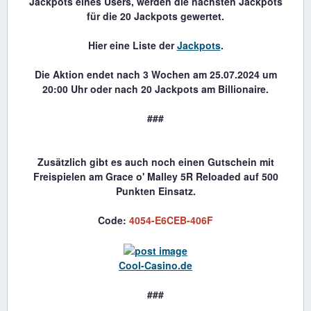
Jackpots eines Users, werden die nächsten Jackpots
für die 20 Jackpots gewertet.
Hier eine Liste der
Jackpots
.
Die Aktion endet nach 3 Wochen am 25.07.2024 um
20:00 Uhr oder nach 20 Jackpots am Billionaire.
###
Zusätzlich gibt es auch noch einen Gutschein mit
Freispielen am Grace o' Malley 5R Reloaded auf 500
Punkten Einsatz.
Code:
4054-E6CEB-406F
Cool-Casino.de
###