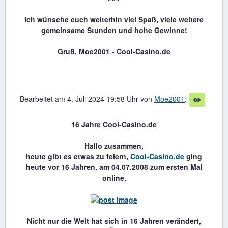
Ich wünsche euch weiterhin viel Spaß, viele weitere
gemeinsame Stunden und hohe Gewinne!
Gruß, Moe2001 - Cool-Casino.de
Bearbeitet am 4. Juli 2024 19:58 Uhr von
Moe2001
:
16 Jahre Cool-Casino.de
Hallo zusammen,
heute gibt es etwas zu feiern,
Cool-Casino.de
ging
heute vor 16 Jahren, am 04.07.2008 zum ersten Mal
online.
Nicht nur die Welt hat sich in 16 Jahren verändert,