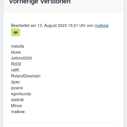
Vorherige Versionen
Bearbeitet am 13. August 2023 15:21 Uhr von
maikew
:
matulla
blues
Jotimo0230
R2D2
ralfK
RolandDeschain
2pac
jocane
egonbundy
stattnik
MInze
maikew