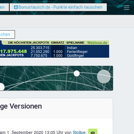
hen
Bonustausch.de - Punkte einfach tauschen
schen
ige Versionen
 am 1. September 2020 13:05 Uhr von
Stollpe
: