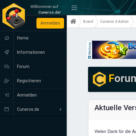
Willkommen auf
-
Cuneros.de!
Board
Cuneros 4 Action
Anmelden
Home
Werbung
Informationen
Forum
F
oru
Registrieren
Anmelden
Aktuelle Ver
Cuneros.de
Neuigkeiten
Vielen Dank für die A