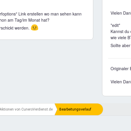
Vielen Dan
rfoptions" Link erstellen wo man sehen kann
chon am Tag/im Monat hat?
*edit*
🙂
erschickt werden.
Kannst du 
wie viele 
Sollte abe
Originaler
Vielen Dan
Aktionen von CuneroVerdienst.de
Bearbeitungsverlauf