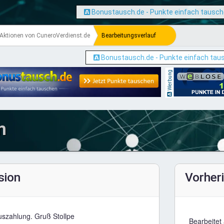
Bonustausch.de - Punkte einfach tausc
Aktionen von CuneroVerdienst.de
Bearbeitungsverlauf
Bonustausch.de - Punkte einfach tau
Werbung
m
sion
Vorher
uszahlung. Gruß Stollpe
Bearbeitet