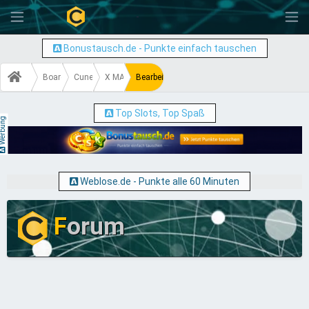
-
Bonustausch.de - Punkte einfach tauschen
Board
Cuneros 4 Action
X MAS - B I N G O
Bearbeitungsverlauf
Top Slots, Top Spaß
erbung
Weblose.de - Punkte alle 60 Minuten
F
orum