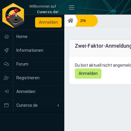
Willkommen auf
-
Cuneros.de!
2FA
Anmelden
Home
Zwei-Faktor-Anmeldun
Informationen
Forum
Du bist aktuell nicht angemeld
Anmelden
Registrieren
Anmelden
Cuneros.de
Neuigkeiten