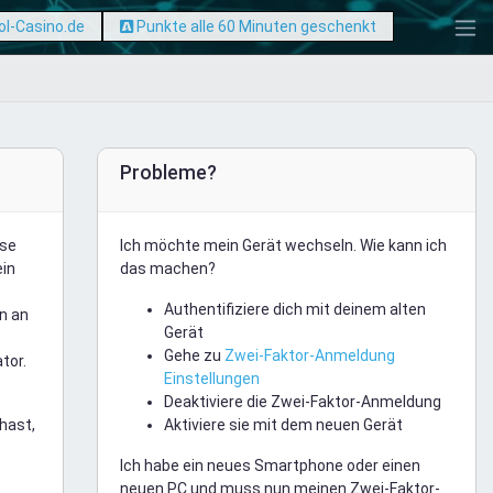
ol-Casino.de
Punkte alle 60 Minuten geschenkt
Probleme?
ese
Ich möchte mein Gerät wechseln. Wie kann ich
ein
das machen?
Authentifiziere dich mit deinem alten
n an
Gerät
Gehe zu
Zwei-Faktor-Anmeldung
tor.
Einstellungen
Deaktiviere die Zwei-Faktor-Anmeldung
hast,
Aktiviere sie mit dem neuen Gerät
Ich habe ein neues Smartphone oder einen
neuen PC und muss nun meinen Zwei-Faktor-