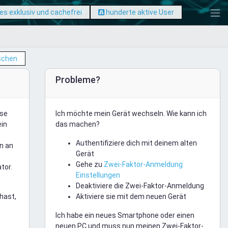
les exklusiv und cachefrei
hunderte aktive User
schen
Probleme?
ese
Ich möchte mein Gerät wechseln. Wie kann ich
ein
das machen?
Authentifiziere dich mit deinem alten
n an
Gerät
Gehe zu
Zwei-Faktor-Anmeldung
tor.
Einstellungen
Deaktiviere die Zwei-Faktor-Anmeldung
hast,
Aktiviere sie mit dem neuen Gerät
Ich habe ein neues Smartphone oder einen
neuen PC und muss nun meinen Zwei-Faktor-