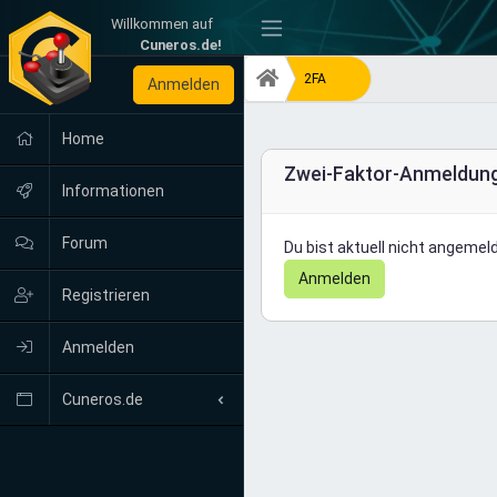
Willkommen auf
-
Cuneros.de!
2FA
Anmelden
Home
Zwei-Faktor-Anmeldun
Informationen
Forum
Du bist aktuell nicht angemeld
Anmelden
Registrieren
Anmelden
Cuneros.de
Neuigkeiten