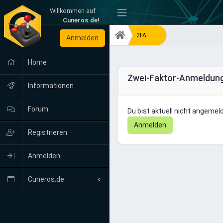
Willkommen auf
-
Cuneros.de!
2FA
Anmelden
Home
Zwei-Faktor-Anmeldun
Informationen
Forum
Du bist aktuell nicht angemeld
Anmelden
Registrieren
Anmelden
Cuneros.de
Neuigkeiten