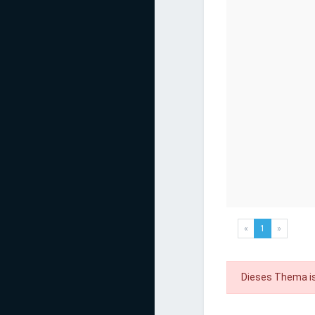
«
1
»
Dieses Thema is