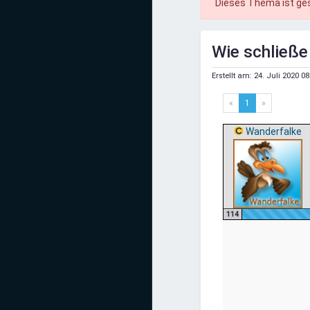
Dieses Thema ist ge
Mediadaten
Statistiken
Wie schließe 
Facebook
Erstellt am:
24. Juli 2020 08
Youtube
«
1
»
Wanderfalke
Instagram
114