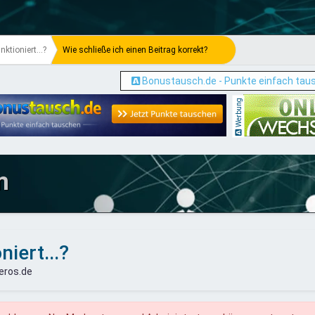
nktioniert...?
Wie schließe ich einen Beitrag korrekt?
Bonustausch.de - Punkte einfach tau
Werbung
m
niert...?
eros.de