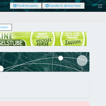
Punktecasino
hunderte aktive User
schen