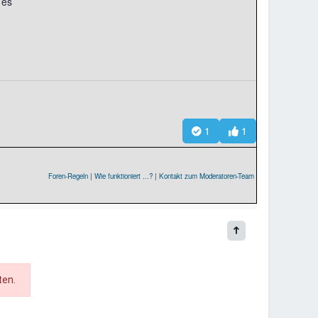
 es
1
1
Foren-Regeln
|
Wie funktioniert ...?
|
Kontakt zum Moderatoren-Team
ten.