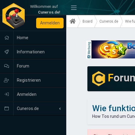
Willkommen auf
-
Cuneros.de!
Board
Cuneros.de
Wie fu
Anmelden
Home
Werbung
Informationen
Forum
F
oru
Registrieren
Anmelden
Wie funktio
Cuneros.de
How Tos rund um Cun
Neuigkeiten