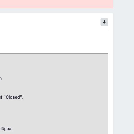
n
uf "Closed"
.
rfügbar