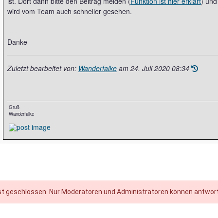
ist. Dort dann bitte den Beitrag melden (
Funktion ist hier erklärt
) und
wird vom Team auch schneller gesehen.
Danke
Zuletzt bearbeitet von:
Wanderfalke
am
24. Juli 2020 08:34
Gruß
Wanderfalke
t geschlossen. Nur Moderatoren und Administratoren können antwor