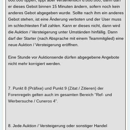
600.000 tippen, tippt aber versehentlich 6.000.000, dann darf
er dieses Gebot binnen 15 Minuten ändern, sofern noch kein
anderes Gebot abgegeben wurde. Sollte nach ihm ein anderes
Gebot stehen, ist eine Änderung verboten und der User muss
im schlechtesten Fall zahlen. Kann er dieses nicht, dann wird
die Auktion / Versteigerung unter Umständen hinfällig. Dann
darf der Starter (nach Absprache mit einem Teammitglied) eine
neue Auktion / Versteigerung eröffnen.
Eine Stunde vor Auktionsende dürfen abgegebene Angebote
nicht mehr korrigiert werden.
7. Punkt 8 (Präfixe) und Punkt 9 (Zitat / Zitieren) der
Forenregeln gelten auch im gesamten Bereich “Ref- und
Werbersuche / Cuneros 4“.
8. Jede Auktion / Versteigerung oder sonstiger Handel