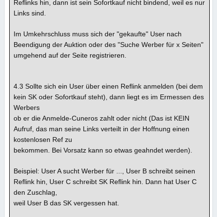
Reflinks hin, dann ist sein Sofortkauf nicht bindend, weil es nur
Links sind.
Im Umkehrschluss muss sich der "gekaufte" User nach
Beendigung der Auktion oder des "Suche Werber für x Seiten"
umgehend auf der Seite registrieren.
4.3 Sollte sich ein User über einen Reflink anmelden (bei dem
kein SK oder Sofortkauf steht), dann liegt es im Ermessen des
Werbers
ob er die Anmelde-Cuneros zahlt oder nicht (Das ist KEIN
Aufruf, das man seine Links verteilt in der Hoffnung einen
kostenlosen Ref zu
bekommen. Bei Vorsatz kann so etwas geahndet werden).
Beispiel: User A sucht Werber für ..., User B schreibt seinen
Reflink hin, User C schreibt SK Reflink hin. Dann hat User C
den Zuschlag,
weil User B das SK vergessen hat.