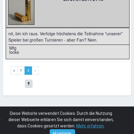
nö, bin ich raus. Verfolge höchstens die Teilnahme "unserer"
Spieler bei großen Turnieren - aber Fan? Nein.
Mfg
locke
«
1
2
»
Diese Website verwendet Cookies. Durch die Nutzung
Board
Real World
Sport & Fitness
Sind hier noch mehr Tennis-Fans?
dieser Webseite erklären Sie sich damit einverstanden,
dass Cookies gesetzt werden.
Mehr erfahren
.
Cuneros
© 2026
Akzeptieren.