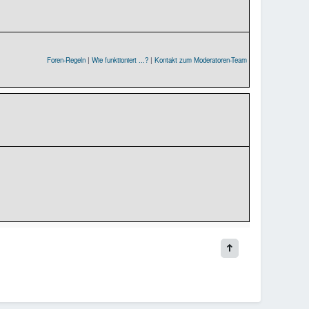
Foren-Regeln
|
Wie funktioniert ...?
|
Kontakt zum Moderatoren-Team