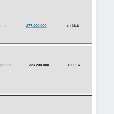
game
277.200.000
x 138.6
sgame
223.200.000
x 111.6