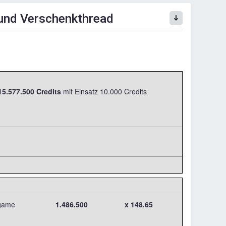
- und Verschenkthread
15.577.500 Credits
mit Einsatz 10.000 Credits
game
1.486.500
x 148.65