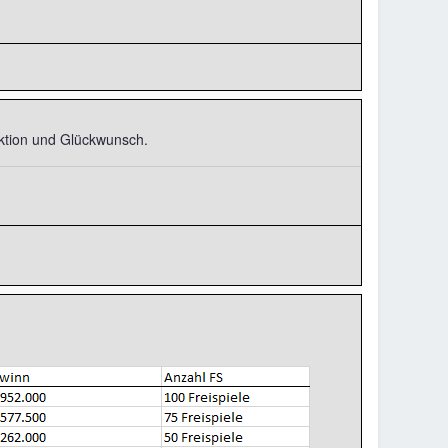
Aktion und Glückwunsch.
: