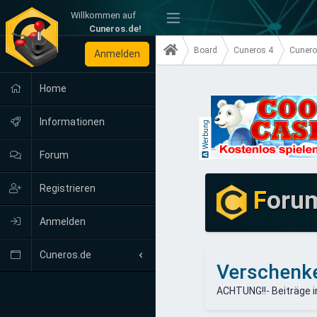
Willkommen auf
-
Cuneros.de!
Board
Cuneros 4
Cunero
Anmelden
Home
Informationen
Werbung
Forum
Registrieren
F
oru
Anmelden
Cuneros.de
Verschenk
Neuigkeiten
ACHTUNG!!- Beiträge i