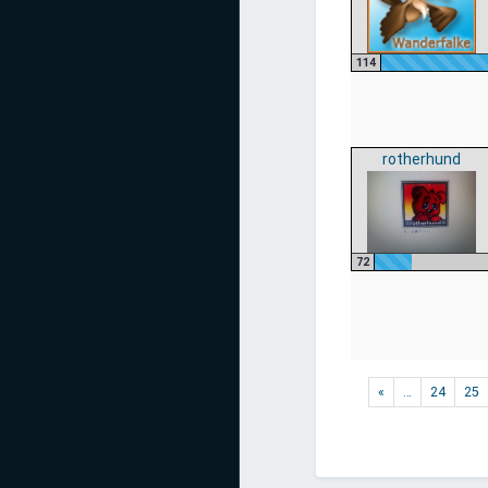
114
rotherhund
72
«
…
24
25