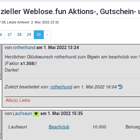
izieller Weblose.fun Aktions-, Gutschein
7:58
, Letzte Antwort:
2. Mai 2022 23:32
6
27
28
29
30
»
von
rotherhund
am
1. Mai 2022 13:24
Herzlichen Glückwunsch rotherhund zum Bigwin am beachclub von
(Faktor
x1.558
)!
Danke!
Zuletzt bearbeitet von:
rotherhund
am
1. Mai 2022 16:04
Alle(s) Liebe
von
Laufsauri
am
1. Mai 2022 15:35
Laufsauri
Beachclub
10.000
Bonus