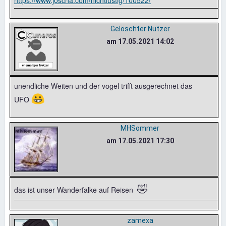
https://www.joscha.com/nichtlustig/100522/
Gelöschter Nutzer
am 17.05.2021 14:02
unendliche Weiten und der vogel trifft ausgerechnet das
😀
UFO
MHSommer
am 17.05.2021 17:30
🤣
das ist unser Wanderfalke auf Reisen
zamexa