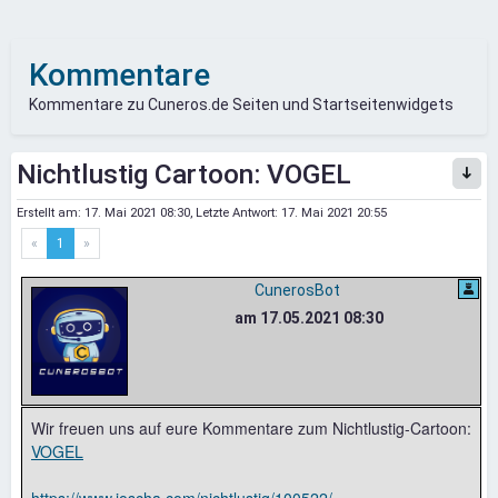
Kommentare
Kommentare zu Cuneros.de Seiten und Startseitenwidgets
Nichtlustig Cartoon: VOGEL
Erstellt am:
17. Mai 2021 08:30
, Letzte Antwort:
17. Mai 2021 20:55
«
1
»
CunerosBot
am 17.05.2021 08:30
Wir freuen uns auf eure Kommentare zum Nichtlustig-Cartoon:
VOGEL