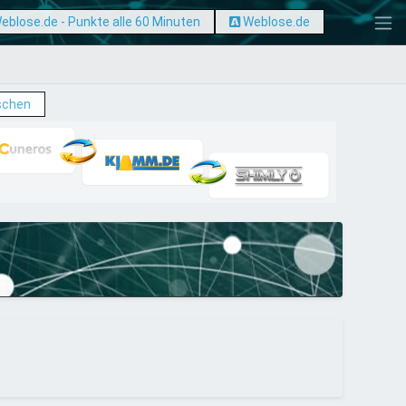
eblose.de - Punkte alle 60 Minuten
Weblose.de
schen