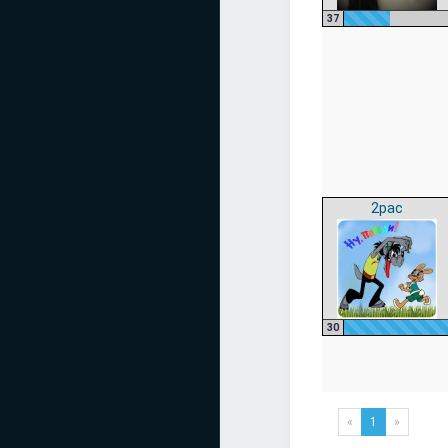
37
2pac
30
«
1
»