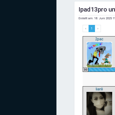
Mediadaten
Ipad13pro un
Statistiken
Erstellt am:
18. Juni 2025 1
Facebook
«
1
»
Youtube
2pac
Instagram
30
lianli