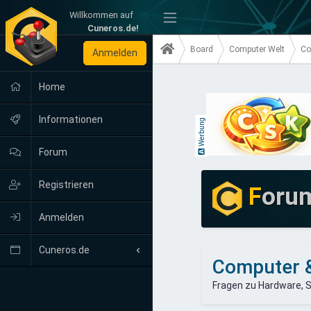
Willkommen auf
-
Cuneros.de!
Board
Computer Welt
Co
Anmelden
Home
Informationen
Werbung
Forum
Registrieren
F
oru
Anmelden
Cuneros.de
Computer 
Neuigkeiten
Fragen zu Hardware,