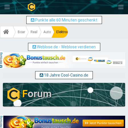
-
Punkte alle 60 Minuten geschenkt
Board
Real World
Autos & Motorräder
Elektroautos viel Schädlicher für die Welt al
Weblose.de - Weblose verdienen
erbung
18 Jahre Cool-Casino.de
F
orum
erbung