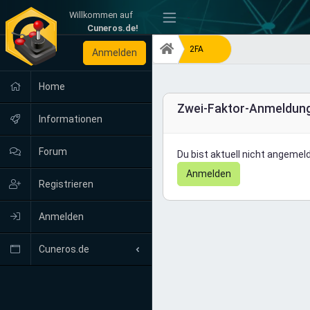
Willkommen auf
-
Cuneros.de!
2FA
Anmelden
Home
Zwei-Faktor-Anmeldun
Informationen
Forum
Du bist aktuell nicht angemeld
Anmelden
Registrieren
Anmelden
Cuneros.de
Neuigkeiten