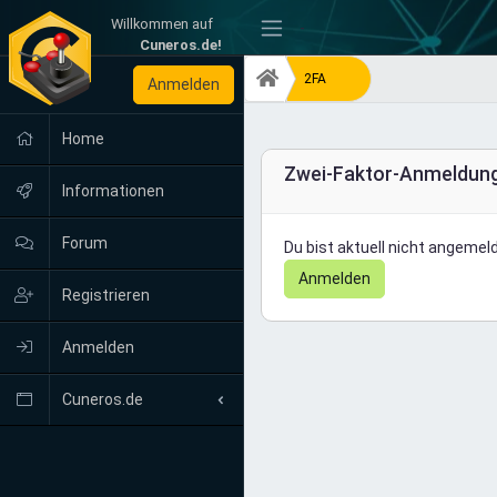
Willkommen auf
-
Cuneros.de!
2FA
Anmelden
Home
Zwei-Faktor-Anmeldun
Informationen
Forum
Du bist aktuell nicht angemeld
Anmelden
Registrieren
Anmelden
Cuneros.de
Neuigkeiten