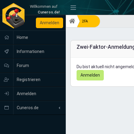
Willkommen auf
-
Cuneros.de!
2FA
Anmelden
Home
Zwei-Faktor-Anmeldun
Informationen
Forum
Du bist aktuell nicht angemeld
Anmelden
Registrieren
Anmelden
Cuneros.de
Neuigkeiten